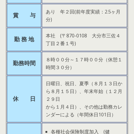
あり 年２回(前年度実績：2.5ヶ月
賞 与
分)
本社 (〒870-0108 大分市三佐４
勤 務 地
丁目２番１号)
８時００分～１７時００分（休憩１
勤務時間
時間３０分）
日曜日、祝日、夏季（８月１３日か
ら８月１５日）、年末年始（１２月
休 日
２９日
から１月４日）、その他は勤務カレ
ンダーによる（年間休日101日）
各種社会保険制度加入 (健