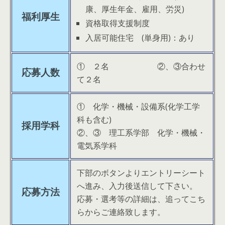
康、厚生年金、雇用、労災)
福利厚生
資格取得支援制度
入居可能住宅 (単身用)：あり
① ２名 ②、③合わせ
応募人数
て２名
① 化学・機械・設備系(化学工学
科も含む)
採用学科
②、③ 理工系学部 化学・機械・
電気系学科
下部のボタンよりエントリーシート
へ進み、入力後送信して下さい。
応募方法
応募・選考等の詳細は、追ってこち
らからご連絡致します。