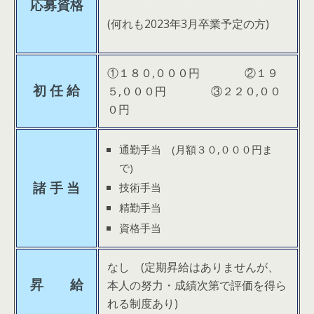
応募資格
(何れも2023年3月卒業予定の方)
①１８０,０００円 ②１９
初 任 給
５,０００円 ③２２０,００
０円
通勤手当 (月額３０,０００円ま
で)
諸 手 当
技術手当
精勤手当
資格手当
なし (定期昇給はありませんが、
昇 給
本人の努力・成績次第で評価を得ら
れる制度あり)