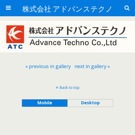
株式会社 アドバンステクノ
« previous in gallery
next in gallery »
Back to top
Mobile
Desktop