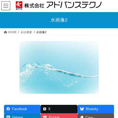
コ
ナ
ン
ビ
テ
ゲ
ン
ー
水画像2
ツ
シ
へ
ョ
HOME
会社概要
水画像2
ス
ン
キ
に
ッ
移
プ
動
Facebook
X
Bluesky
Hatena
Pocket
Copy